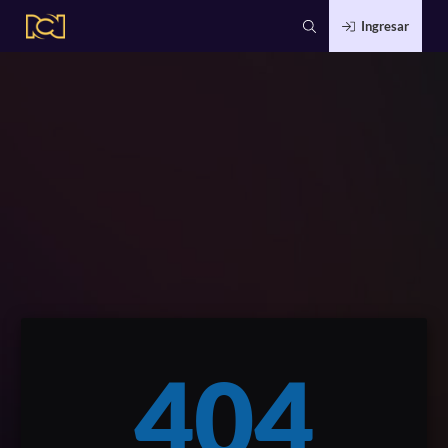
Ingresar
404