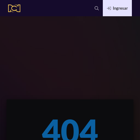
Ingresar
404