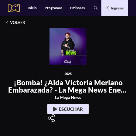
Alianzas
Catálogo
Inicio
Programas
Emisoras
Ingresar
Deportes
2025
Entretenimiento
¡Bomba! ¿Aida Victoria Merlano Embarazada? -
Estilo de Vida
Música
VOLVER
Noticias
Podcasts Exclusivos
Tecnología
2025
¡Bomba! ¿Aida Victoria Merlano
Embarazada? - La Mega News Enero
12 de 2025
La Mega News
ESCUCHAR