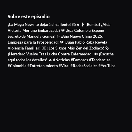
Sobre este episodio
¡La Mega News te dejará sin aliento! 😱🔥 🤰 ¡Bomba! ¿Aida
Victoria Merlano Embarazada? 💔 ¡Epa Colombia Expone
Secreto de Manuela Gómez! ✨ ¡Año Nuevo Chino 2025:
Limpieza para la Prosperidad! 💔 ¡Juan Pablo Raba Revela
Violencia Familiar! 🧘‍♀️ ¡Los Signos Más Zen del Zodiaco! 🎤
¡Heredero Vuelve Tras Lucha Contra Enfermedad! 🔊 ¡Escucha
aquí todos los detalles! 🔥 #Noticias #Famosos #Tendencias
#Colombia #Entretenimiento #Viral #RedesSociales #YouTube