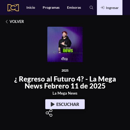
Alianzas
Catálogo
Inicio
Programas
Emisoras
Ingresar
Deportes
2025
Entretenimiento
¿ Regreso al Futuro 4? - La Mega News Febrero 1
Estilo de Vida
Música
VOLVER
Noticias
Podcasts Exclusivos
Tecnología
2025
¿ Regreso al Futuro 4? - La Mega
News Febrero 11 de 2025
La Mega News
ESCUCHAR