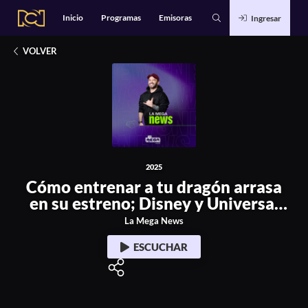
Alianzas
Catálogo
Inicio
Programas
Emisoras
Ingresar
Deportes
2025
Entretenimiento
Cómo entrenar a tu dragón arrasa en su estreno;
Estilo de Vida
Música
VOLVER
Noticias
Podcasts Exclusivos
Tecnología
2025
Cómo entrenar a tu dragón arrasa
en su estreno; Disney y Universal
demandan a la IA
La Mega News
ESCUCHAR