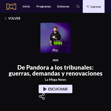
Alianzas
Catálogo
Inicio
Programas
Emisoras
Ingresar
Deportes
2025
Entretenimiento
De Pandora a los tribunales: guerras, demandas 
Estilo de Vida
Música
VOLVER
Noticias
Podcasts Exclusivos
Tecnología
2025
De Pandora a los tribunales:
guerras, demandas y renovaciones
La Mega News
ESCUCHAR