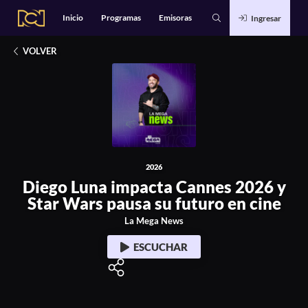
Alianzas
Catálogo
Inicio
Programas
Emisoras
Ingresar
Deportes
2026
Entretenimiento
Diego Luna impacta Cannes 2026 y Star Wars paus
Estilo de Vida
Música
VOLVER
Noticias
Podcasts Exclusivos
Tecnología
2026
Diego Luna impacta Cannes 2026 y
Star Wars pausa su futuro en cine
La Mega News
ESCUCHAR