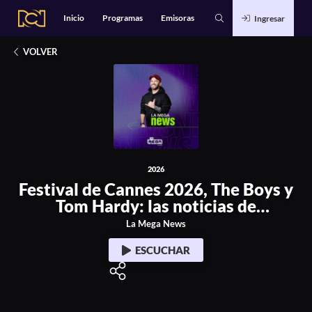
Alianzas
Catálogo
Inicio
Programas
Emisoras
Ingresar
Deportes
2026
Entretenimiento
stival de Cannes 2026, The Boys y Tom Hardy: las noticias de 
Estilo de Vida
Música
VOLVER
Noticias
Podcasts Exclusivos
Tecnología
2026
Festival de Cannes 2026, The Boys y
Tom Hardy: las noticias de
entretenimiento que dan de qué
La Mega News
hablar
ESCUCHAR