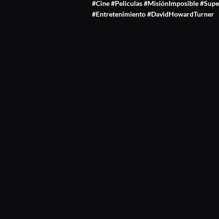
#Cine #Peliculas #MisiónImposible #Su
#Entretenimiento #DavidHowardTurner