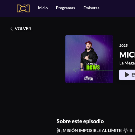
Alianzas
Catálogo
Inicio
Programas
Emisoras
Deportes
2025
Entretenimiento
Estilo de Vida
MICKEY MOUSE ASES
Música
Noticias
VOLVER
Podcasts Exclusivos
Tecnología
2025
MIC
La Mega
E
Sobre este episodio
🎬 ¡MISIÓN IMPOSIBLE AL LÍMITE! 🤯 🦸‍