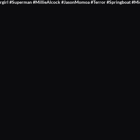
pergirl #Superman #MillieAlcock #JasonMomoa #Terror #Springboat #M