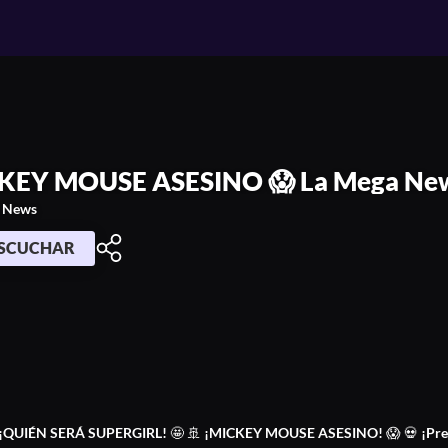
INO 😱 La Mega News Enero 23 de 
KEY MOUSE ASESINO 😱 La Mega News
 News
SCUCHAR
♀️ ¡QUIÉN SERÁ SUPERGIRL! 🤩 🚢 ¡MICKEY MOUSE ASESINO! 😱 💀 ¡Pre