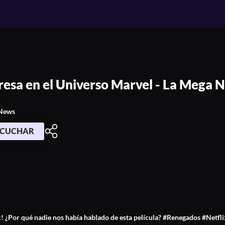
erso Marvel - La Mega News Febrero 1
resa en el Universo Marvel - La Mega 
5
News
SCUCHAR
x! ¿Por qué nadie nos había hablado de esta película? #Renegados #Netfl