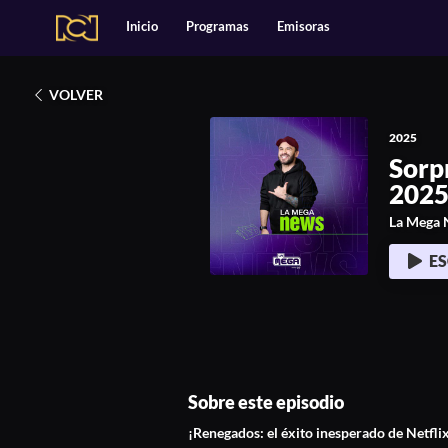
Alianzas
Catálogo
Inicio
Programas
Emisoras
Deportes
2025
Entretenimiento
Estilo de Vida
Sorpresa en el Univ
Música
Noticias
VOLVER
Podcasts Exclusivos
Tecnología
2025
Sorp
202
La Mega 
E
Sobre este episodio
¡Renegados: el éxito inesperado de Netfli